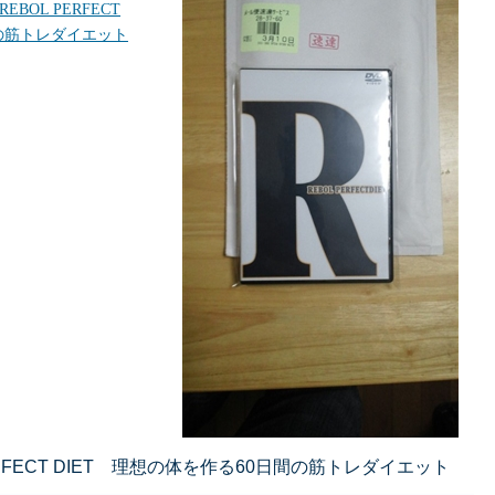
OL PERFECT
間の筋トレダイエット
RFECT DIET 理想の体を作る60日間の筋トレダイエット