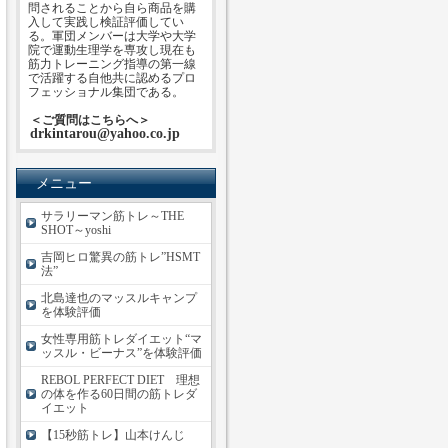
問されることから自ら商品を購
入して実践し検証評価してい
る。軍団メンバーは大学や大学
院で運動生理学を専攻し現在も
筋力トレーニング指導の第一線
で活躍する自他共に認めるプロ
フェッショナル集団である。
＜ご質問はこちらへ＞
drkintarou@yahoo.co.jp
メニュー
サラリーマン筋トレ～THE
SHOT～yoshi
吉岡ヒロ驚異の筋トレ”HSMT
法”
北島達也のマッスルキャンプ
を体験評価
女性専用筋トレダイエット“マ
ッスル・ビーナス”を体験評価
REBOL PERFECT DIET 理想
の体を作る60日間の筋トレダ
イエット
【15秒筋トレ】山本けんじ