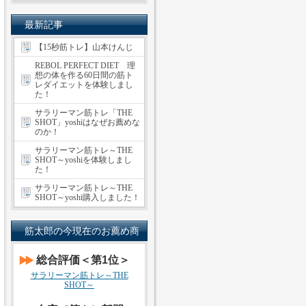
最新記事
【15秒筋トレ】山本けんじ
REBOL PERFECT DIET 理
想の体を作る60日間の筋ト
レダイエットを体験しまし
た！
サラリーマン筋トレ「THE
SHOT」yoshiはなぜお薦めな
のか！
サラリーマン筋トレ～THE
SHOT～yoshiを体験しまし
た！
サラリーマン筋トレ～THE
SHOT～yoshi購入しました！
筋太郎の今現在のお薦め商
品
総合評価＜第1位＞
サラリーマン筋トレ～THE
SHOT～